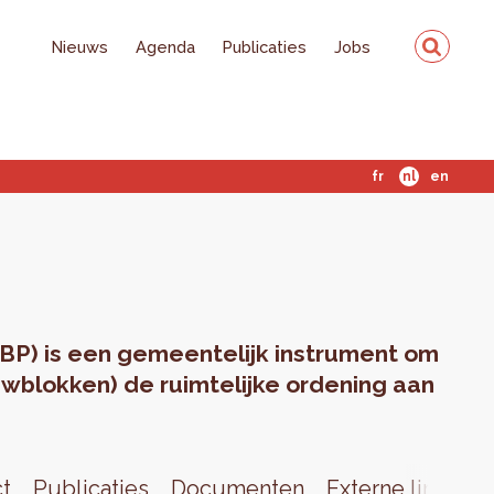
Nieuws
Agenda
Publicaties
Jobs
fr
nl
en
BP) is een gemeentelijk instrument om
wblokken) de ruimtelijke ordening aan
ct
Publicaties
Documenten
Externe links
N