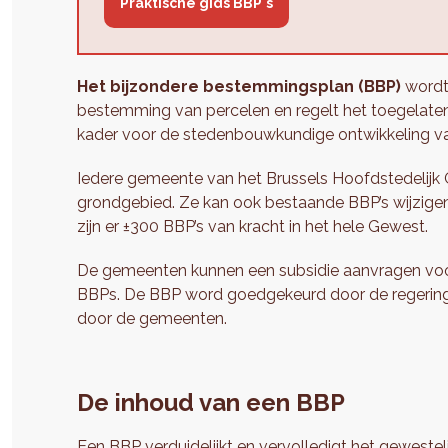
Praktische gids BBP's
Het bijzondere bestemmingsplan (BBP)
wordt 
bestemming van percelen en regelt het toegelaten
kader voor de stedenbouwkundige ontwikkeling va
Iedere gemeente van het Brussels Hoofdstedelijk 
grondgebied. Ze kan ook bestaande BBP’s wijzigen
zijn er ±300 BBP’s van kracht in het hele Gewest.
De gemeenten kunnen een subsidie aanvragen voor
BBPs. De BBP word goedgekeurd door de regering, 
door de gemeenten.
De inhoud van een BBP
Een BBP verduidelijkt en vervolledigt
het gewestel