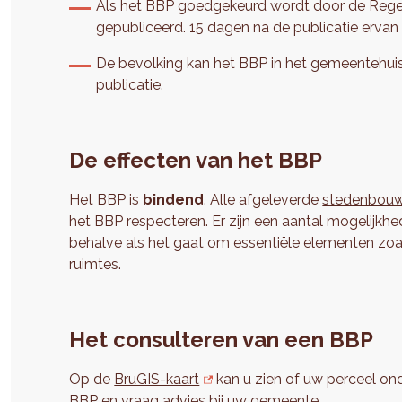
Als het BBP goedgekeurd wordt door de Regeri
gepubliceerd. 15 dagen na de publicatie ervan 
De bevolking kan het BBP in het gemeentehuis 
publicatie.
De effecten van het BBP
Het BBP is
bindend
. Alle afgeleverde
stedenbouw
het BBP respecteren. Er zijn een aantal mogelijkh
behalve als het gaat om essentiële elementen zoa
ruimtes.
Het consulteren van een BBP
Op de
BruGIS-kaart
kan u zien of uw perceel onde
BBP en vraag advies bij uw
gemeente
.