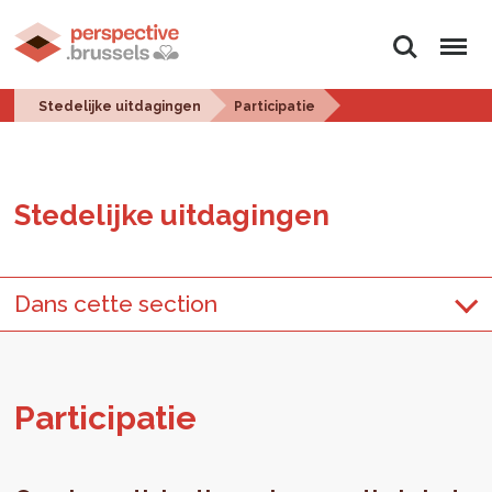
Zoeken
Menu
Stedelijke uitdagingen
Participatie
Ste­de­lij­ke uit­da­gin­gen
Dans cette section
Par­ti­ci­pa­tie