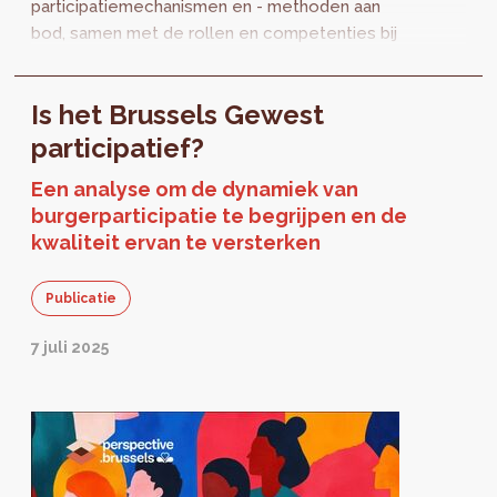
participatiemechanismen en - methoden aan
bod, samen met de rollen en competenties bij
elke fase van een project. De basismodule is
verkennend en...
Is het Brussels Gewest
participatief?
Een analyse om de dynamiek van
burgerparticipatie te begrijpen en de
kwaliteit ervan te versterken
Publicatie
7 juli 2025