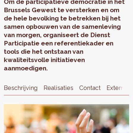
Om de participatieve democratie in het
Brussels Gewest te versterken en om
de hele bevolking te betrekken bij het
samen opbouwen van de samenleving
van morgen, organiseert de Dienst
Participatie een referentiekader en
tools die het ontstaan van
kwaliteitsvolle initiatieven
aanmoedigen.
Beschrijving
Realisaties
Contact
Externe l