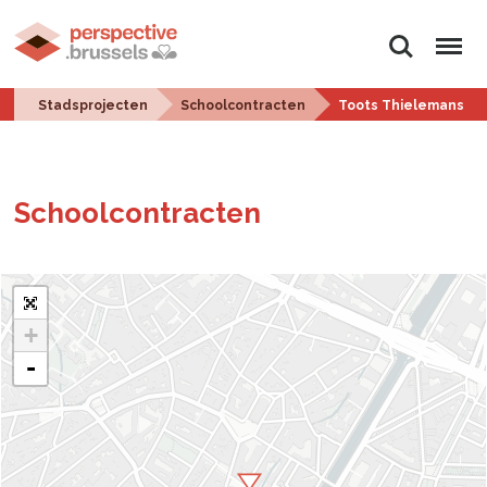
Zoeken
Menu
Stadsprojecten
Schoolcontracten
Toots Thielemans
School­con­trac­ten
+
-