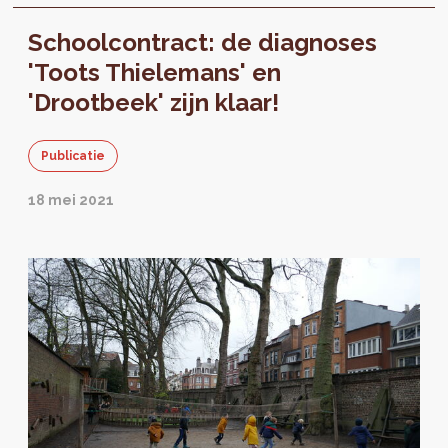
améliorer les abords d’école et développer
Schoolcontract: de diagnoses
des infrastructures ouvertes pour le quartier.
'Toots Thielemans' en
'Drootbeek' zijn klaar!
Publicatie
18 mei 2021