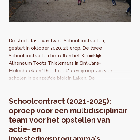
De studiefase van twee Schoolcontracten,
gestart in oktober 2020, zit erop. De twee
Schoolcontracten betreffen het Koninklijk
Atheneum Toots Thielemans in Sint-Jans-
Molenbeek en 'Drootbeek', een groep van vier
scholen in eenzelfde blok in Laken. De
diagnoses zijn nu beschikbaar en geven de
bevindingen en prioriteiten aan waarmee we
Schoolcontract (2021-2025):
naar de volgende fase kunnen: het opstellen
van actie- en investeringsprogramma's.
oproep voor een multidisciplinair
team voor het opstellen van
actie- en
investeringsprogramma's