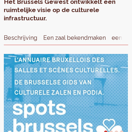
Het Brussels Gewest ontwikkelt een
ruimtelijke visie op de culturele
infrastructuur.
Beschrijving
Een zaal bekendmaken
een zaa