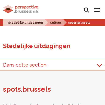
Zoeken
Menu
Stedelijke uitdagingen
Cultuur
spots.brussels
Ste­de­lij­ke uit­da­gin­gen
Dans cette section
spots.​brussels